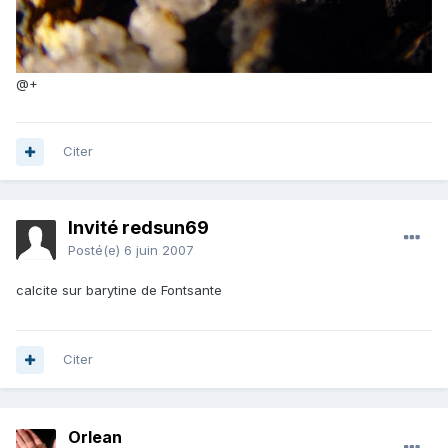
@+
Citer
Invité redsun69
Posté(e)
6 juin 2007
calcite sur barytine de Fontsante
Citer
Orlean