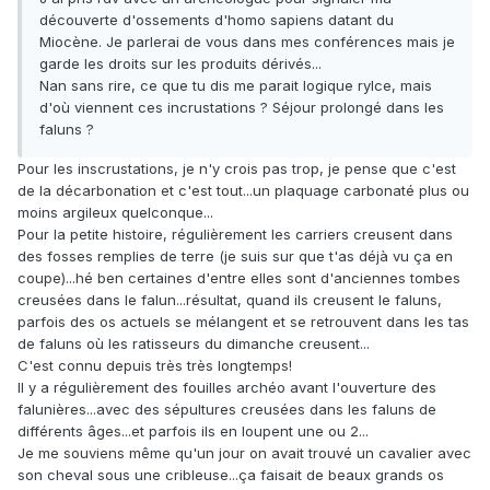
découverte d'ossements d'homo sapiens datant du
Miocène. Je parlerai de vous dans mes conférences mais je
garde les droits sur les produits dérivés...
Nan sans rire, ce que tu dis me parait logique rylce, mais
d'où viennent ces incrustations ? Séjour prolongé dans les
faluns ?
Pour les inscrustations, je n'y crois pas trop, je pense que c'est
de la décarbonation et c'est tout...un plaquage carbonaté plus ou
moins argileux quelconque...
Pour la petite histoire, régulièrement les carriers creusent dans
des fosses remplies de terre (je suis sur que t'as déjà vu ça en
coupe)...hé ben certaines d'entre elles sont d'anciennes tombes
creusées dans le falun...résultat, quand ils creusent le faluns,
parfois des os actuels se mélangent et se retrouvent dans les tas
de faluns où les ratisseurs du dimanche creusent...
C'est connu depuis très très longtemps!
Il y a régulièrement des fouilles archéo avant l'ouverture des
falunières...avec des sépultures creusées dans les faluns de
différents âges...et parfois ils en loupent une ou 2...
Je me souviens même qu'un jour on avait trouvé un cavalier avec
son cheval sous une cribleuse...ça faisait de beaux grands os