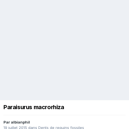
Paraisurus macrorhiza
Par
albianphil
19 juillet 2015
dans
Dents de requins fossiles