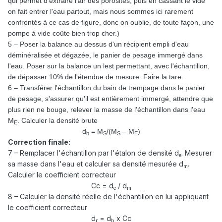
qui permet d'extraire l'air des porosités, puis en cassant le vide
on fait entrer l'eau partout, mais nous sommes ici rarement
confrontés à ce cas de figure, donc on oublie, de toute façon, une
pompe à vide coûte bien trop cher.)
5 – Poser la balance au dessus d'un récipient empli d'eau
déminéralisée et dégazée, le panier de pesage immergé dans
l'eau. Poser sur la balance un lest permettant, avec l'échantillon,
de dépasser 10% de l'étendue de mesure. Faire la tare.
6 – Transférer l'échantillon du bain de trempage dans le panier
de pesage, s'assurer qu'il est entièrement immergé, attendre que
plus rien ne bouge, relever la masse de l'échantillon dans l'eau
M
. Calculer la densité brute
E
d
= M
/(M
– M
)
b
S
S
E
Correction finale:
7 – Remplacer l'échantillon par l'étalon de densité d
. Mesurer
e
sa masse dans l'eau et calculer sa densité mesurée d
.
m
Calculer le coefficient correcteur
Cc = d
/ d
e
m
8 – Calculer la densité réelle de l'échantillon en lui appliquant
le coefficient correcteur
d
= d
x Cc
r
b