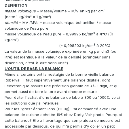
DEFINITION:
3
masse volumique
= Masse/Volume = M/V en kg par dm
3
3
(nota: 1 kg/dm
= 1 g/cm
)
densité
= MV /MVe = masse volumique échantillon / masse
volumique de l'eau pure
3
masse volumique de l'eau pure = 0,99995 kg/dm
à
4°C
(1
3
kg/dm
)
3
(= 0,998203 kg/dm
à 20°C)
La valeur de la masse volumique exprimée en kg par dm3 (ou
litre) est identique à la valeur de la densité (grandeur sans
dimension, c'est-à-dire sans unité).
L'OUTIL DE BASE: LA BALANCE
Même si certains ont la nostalgie de la bonne vieille balance
Roberval, il faut impérativement une balance digitale, dont
l'électronique assure une précision globale de +/- 1 digit, et qui
permet aussi de faire la tare avant chaque mesure.
Pour éviter l'achat d'une balance de labo à 800 ou 1000€, voici
les solutions que j'ai retenues.
Pour les "gros" échantillons (>100g), j'ai commencé avec une
balance de cuisine achetée 19€ chez Darty. Voir photo. Pourquoi
cette balance? Elle a l'avantage que son plateau de mesure est
accessible par dessous, ce qui m'a permis d'y coller un petit