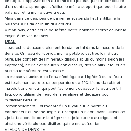
photo) et d'appuyer bien au centre du plateau par l'intermédiaire
d'un contact sphérique. J'utilise le même support que pour l'autre
balance, et la même cuve à eau.
Mais dans ce cas, pas de panier: je suspends l'échantillon à la
balance à l'aide d'un fin fil à coudre.
A mon avis, cette seule deuxième petite balance devrait couvrir la
majorité de vos besoins.
L'EAU
L'eau est le deuxième élément fondamental dans la mesure de la
densité. Or l'eau du robinet, même potable, est très loin d'être
pure. Elle contient des minéraux dissous (plus ou moins selon les
captages), de l'air et d'autres gaz dissous, des volatils...etc, et en
plus sa température est variable.
La masse volumique de l'eau n'est égale à 1 kg/dm3 qui si l'eau
est totalement pure et sa température de 4°C. L'eau du robinet
introduit une erreur qui peut facilement dépasser le pourcent. Il
faut donc utiliser de l'eau déminéralisée et dégazée pour
minimiser l'erreur.
Personnellement, j'ai raccordé un tuyau sur la sortie du
condenseur du sèche-linge, qui remplit un bidon. Avant utilisation
, je la fais bouillir pour la dégazer et je la stocke au frigo. J'ai
ainsi une véritable eau distillée qui ne me coûte rien.
ETALON DE DENSITE