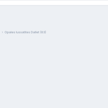
e
Opales lussatites Dallet (63)