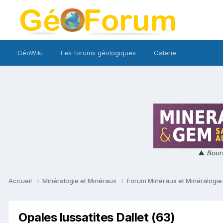
GéoWiki
Les forums géologiques
Galerie
▲
Bours
Accueil
Minéralogie et Minéraux
Forum Minéraux et Minéralogi
Opales lussatites Dallet (63)