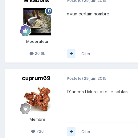
le sablais
Posté(e)
29 juin 2015
n=un certain nombre
Modérateur
20.6k
Citer
cuprum69
Posté(e)
29 juin 2015
D'accord Merci à toi le sablais !
Membre
726
Citer