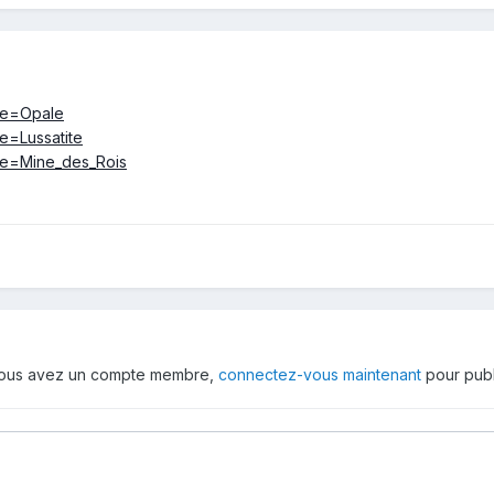
tle=Opale
le=Lussatite
tle=Mine_des_Rois
 vous avez un compte membre,
connectez-vous maintenant
pour publ