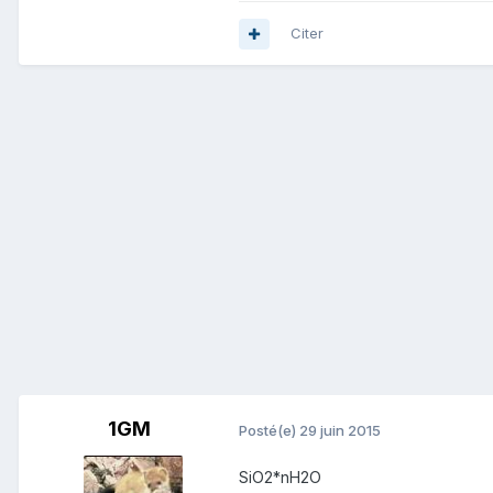
Citer
1GM
Posté(e)
29 juin 2015
SiO2*nH2O