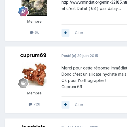
http://www.mindat.org/min-32185.ht
et c'est Dallet ( 63 ) pas dalay....
Membre
6k
Citer
cuprum69
Posté(e)
29 juin 2015
Merci pour cette réponse immédiate
Donc c'est un silicate hydraté mais 
Ok pour l'orthographe !
Cuprum 69
Membre
726
Citer