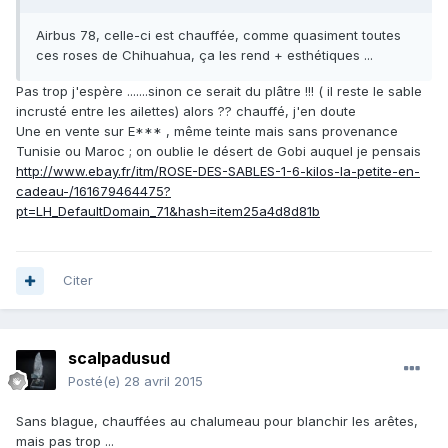
Airbus 78, celle-ci est chauffée, comme quasiment toutes
ces roses de Chihuahua, ça les rend + esthétiques ...
Pas trop j'espère .......sinon ce serait du plâtre !!! ( il reste le sable
incrusté entre les ailettes) alors ?? chauffé, j'en doute
Une en vente sur E*** , même teinte mais sans provenance
Tunisie ou Maroc ; on oublie le désert de Gobi auquel je pensais
http://www.ebay.fr/itm/ROSE-DES-SABLES-1-6-kilos-la-petite-en-
cadeau-/161679464475?
pt=LH_DefaultDomain_71&hash=item25a4d8d81b
Citer
scalpadusud
Posté(e)
28 avril 2015
Sans blague, chauffées au chalumeau pour blanchir les arêtes,
mais pas trop ...