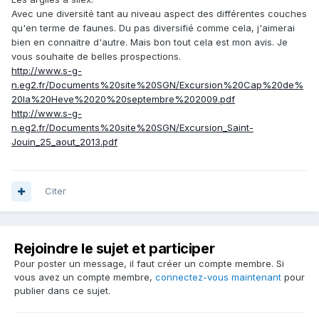
Avec une diversité tant au niveau aspect des différentes couches
qu'en terme de faunes. Du pas diversifié comme cela, j'aimerai
bien en connaitre d'autre. Mais bon tout cela est mon avis. Je
vous souhaite de belles prospections.
http://www.s-g-
n.eg2.fr/Documents%20site%20SGN/Excursion%20Cap%20de%
20la%20Heve%2020%20septembre%202009.pdf
http://www.s-g-
n.eg2.fr/Documents%20site%20SGN/Excursion_Saint-
Jouin_25_aout_2013.pdf
Citer
Rejoindre le sujet et participer
Pour poster un message, il faut créer un compte membre. Si
vous avez un compte membre,
connectez-vous maintenant
pour
publier dans ce sujet.