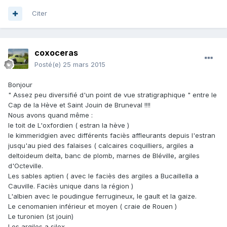
Citer
coxoceras
Posté(e)
25 mars 2015
Bonjour
" Assez peu diversifié d'un point de vue stratigraphique " entre le
Cap de la Hève et Saint Jouin de Bruneval !!!!
Nous avons quand même :
le toit de L'oxfordien ( estran la hève )
le kimmeridgien avec différents faciès affleurants depuis l'estran
jusqu'au pied des falaises ( calcaires coquilliers, argiles a
deltoideum delta, banc de plomb, marnes de Bléville, argiles
d'Octeville.
Les sables aptien ( avec le faciès des argiles a Bucaillella a
Cauville. Faciès unique dans la région )
L'albien avec le poudingue ferrugineux, le gault et la gaize.
Le cenomanien inférieur et moyen ( craie de Rouen )
Le turonien (st jouin)
Les argiles a silex.