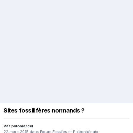
Sites fossilifères normands ?
Par
polomarcel
22 mars 2015
dans
Forum Fossiles et Paléontologie