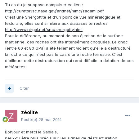
Tu as du je suppose compulser ce lien :
http://curator.jsc.nasa.gov/antmet/mmc/zagami.pdf
C'est une Shergottite et d'un point de vue minéralogique et
texturale, elles sont similaire aux diabases terrestres.
http://www.nirgal.net/snc/shergotty.html
Pour la différence, au moment de son éjection de la surface
martienne, ces roches ont été intensément choquées. Le choc
(entre 60 et 80 GPa) a été tellement violent qu'elle a déstructuré
la roche ce qui n'est pas le cas d'une roche terrestre. C'est
d'ailleurs cette déstructuration qui rend difficile la datation de ces
météorites.
Citer
zéolite
Posté(e)
28 mai 2014
Bonjour et merci le Sablais,
peux-tu être plus précis sur les signes de déstructuration,