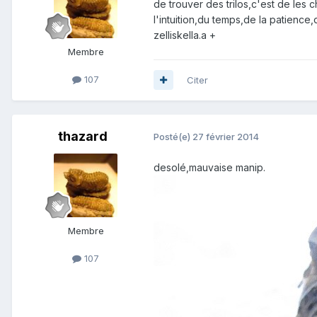
de trouver des trilos,c'est de les
l'intuition,du temps,de la patience,d
zelliskella.a +
Membre
107
Citer
thazard
Posté(e)
27 février 2014
desolé,mauvaise manip.
Membre
107