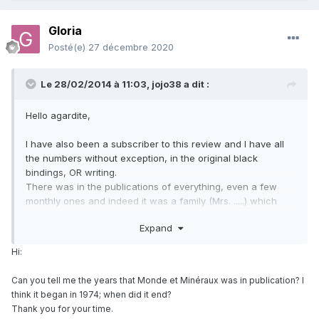
Gloria
Posté(e)
27 décembre 2020
Le 28/02/2014 à 11:03,
jojo38
a dit :
Hello agardite,
I have also been a subscriber to this review and I have all
the
numbers
without exception, in the original black
bindings, OR writing.
There was in the publications of everything, even a few
monthly ones and indeed it was a family (Mrs. .....) which
had this diffusion and the last year, this family waited to
Expand
have the renewals to put the key under the door !!
And it is true that nowadays, collectors are looking for
Hi:
these magazines to complete the missing numbers, or even
exceptionally, the complete series when it is presented for
Can you tell me the years that Monde et Minéraux was in publication? I
sale on an advertisement.
think it began in 1974; when did it end?
Everyone lives with what they LOVE.
Thank you for your time.