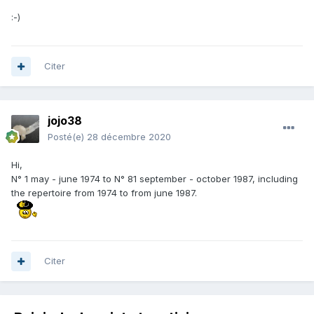
Have a
:-)
nice
day
Jojo38
Citer
jojo38
Posté(e)
28 décembre 2020
Hi,
N° 1 may - june 1974 to N° 81 september - october 1987, including
the repertoire from 1974 to from june 1987.
Citer