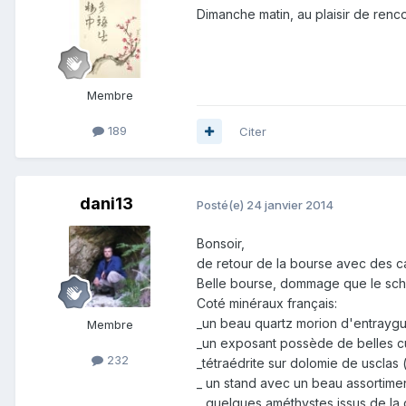
Dimanche matin, au plaisir de ren
Membre
189
Citer
dani13
Posté(e)
24 janvier 2014
Bonsoir,
de retour de la bourse avec des cai
Belle bourse, dommage que le schm
Coté minéraux français:
_un beau quartz morion d'entrayg
Membre
_un exposant possède de belles cu
232
_tétraédrite sur dolomie de usclas (
_ un stand avec un beau assortimen
_ quelques améthystes issus de l