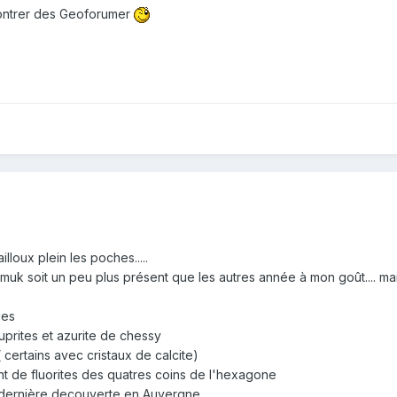
contrer des Geoforumer
lloux plein les poches.....
uk soit un peu plus présent que les autres année à mon goût.... 
ues
prites et azurite de chessy
 certains avec cristaux de calcite)
t de fluorites des quatres coins de l'hexagone
a dernière decouverte en Auvergne