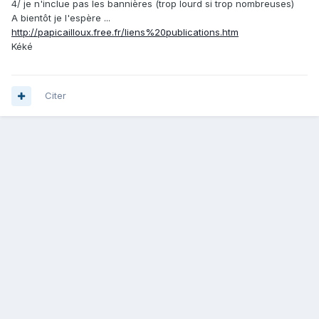
4/ je n'inclue pas les bannières (trop lourd si trop nombreuses)
A bientôt je l'espère ...
http://papicailloux.free.fr/liens%20publications.htm
Kéké
Citer