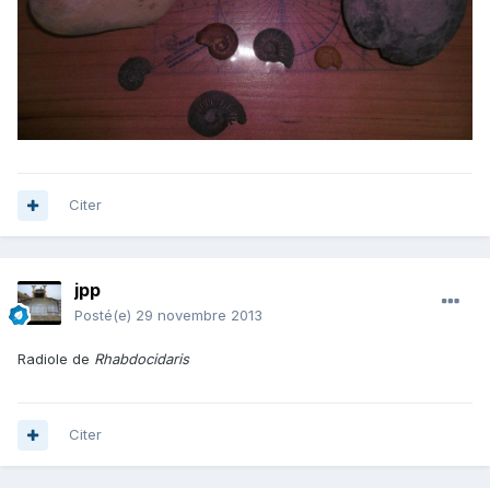
Citer
jpp
Posté(e)
29 novembre 2013
Radiole de
Rhabdocidaris
Citer