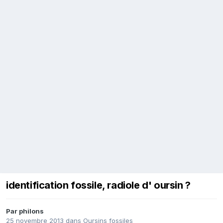
identification fossile, radiole d' oursin ?
Par
philons
25 novembre 2013
dans
Oursins fossiles