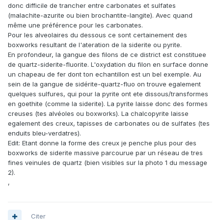
donc difficile de trancher entre carbonates et sulfates
(malachite-azurite ou bien brochantite-langite). Avec quand
même une préférence pour les carbonates.
Pour les alveolaires du dessous ce sont certainement des
boxworks resultant de l'ateration de la siderite ou pyrite.
En profondeur, la gangue des filons de ce district est constituee
de quartz-siderite-fluorite. L'oxydation du filon en surface donne
un chapeau de fer dont ton echantillon est un bel exemple. Au
sein de la gangue de sidérite-quartz-fluo on trouve egalement
quelques sulfures, qui pour la pyrite ont ete dissous/transformes
en goethite (comme la siderite). La pyrite laisse donc des formes
creuses (tes alvéoles ou boxworks). La chalcopyrite laisse
egalement des creux, tapisses de carbonates ou de sulfates (tes
enduits bleu-verdatres).
Edit: Etant donne la forme des creux je penche plus pour des
boxworks de siderite massive parcourue par un réseau de tres
fines veinules de quartz (bien visibles sur la photo 1 du message
2).
,
Citer