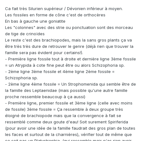
Ca fait très Silurien supérieur / Dévonien inférieur à moyen.
Les fossiles en forme de cône c'est de orthocères
En bas à gauche une goniatite
Les "colonnes" avec des strie ou ponctuation sont des morceau
de tige de crinoïdes
Le reste c'est des brachiopodes, mais la sans gros plants ça va
être très très dure de retrouver le genre (déjà rien que trouver la
famille sera pas évident pour certains!).
- Première ligne fossile tout à droite et dernière ligne 3ème fossile
= un Atrypida à cote fine peut être ou alors Schizophoria sp.
- 2ème ligne 3ème fossile et 4ème ligne 2ème fossile =
Schizophoria sp.
- 2ème ligne 4ème fossile = Un Strophomenida qui semble être de
la famille des Leptaenidae (mais possible qu'une autre famille
proche ressemble beaucoup à ça aussi)
- Première ligne, premier fossile et 3ème ligne (celle avec moins
de fossile) 3ème fossile = Ça ressemble à deux groupe très
éloigné de brachiopode mais que la convergence à fait se
ressemblé comme deux goute d'eau! Soit surement Spiriferida
(pour avoir une idée de la famille faudrait des gros plan de toutes
les faces et surtout de la charnières), vérifier tout de même que
ce soit pas un Platystrophia, (qui ressemble mais n'as rien avoir