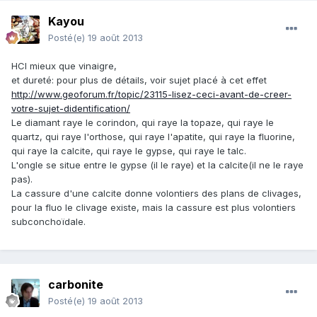
Kayou
Posté(e)
19 août 2013
HCl mieux que vinaigre,
et dureté: pour plus de détails, voir sujet placé à cet effet
http://www.geoforum.fr/topic/23115-lisez-ceci-avant-de-creer-
votre-sujet-didentification/
Le diamant raye le corindon, qui raye la topaze, qui raye le
quartz, qui raye l'orthose, qui raye l'apatite, qui raye la fluorine,
qui raye la calcite, qui raye le gypse, qui raye le talc.
L'ongle se situe entre le gypse (il le raye) et la calcite(il ne le raye
pas).
La cassure d'une calcite donne volontiers des plans de clivages,
pour la fluo le clivage existe, mais la cassure est plus volontiers
subconchoïdale.
carbonite
Posté(e)
19 août 2013