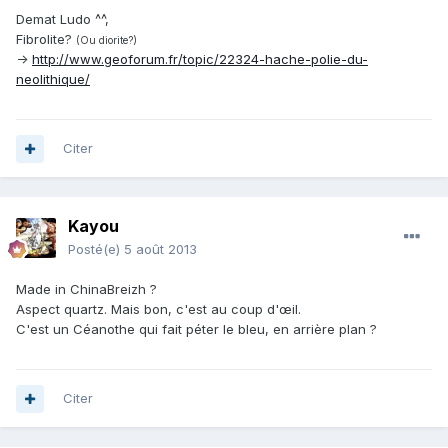
Demat Ludo ^^,
Fibrolite?
(Ou diorite?)
->
http://www.geoforum.fr/topic/22324-hache-polie-du-
neolithique/
Citer
Kayou
Posté(e)
5 août 2013
Made in ChinaBreizh ?
Aspect quartz. Mais bon, c'est au coup d'œil.
C'est un Céanothe qui fait péter le bleu, en arrière plan ?
Citer