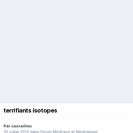
terrifiants isotopes
Par
cascaillou
30 juillet 2013
dans
Forum Minéraux et Minéralogie