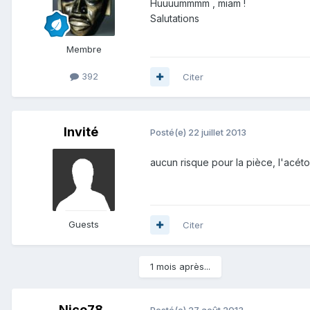
Huuuummmm , miam !
Salutations
Membre
392
Citer
Invité
Posté(e)
22 juillet 2013
aucun risque pour la pièce, l'acét
Guests
Citer
1 mois après...
Nico78