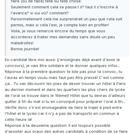
faire (ou de faire) telle ou telle chose.
Seulement comment cela se passe t il? faut il s'inscrire à
l'avance? si oui où? comment?
Personnellement cela me surprendrait un peu que cela soit
permis, mais si cela l'est, je compte bien en profiter!
Voila, je vous remercie encore du temps que vous
accorderez à traiter mes demandes sans doute un peu
maladroites!
Bonne journée!
Ex-candidat libre moi aussi (j'enseignais déjà avant d'avoir le
concours), je vais être solidaire et te donner quelques infos...
Réponse à ta première question: te bile pas pour ta convoc, tu
l'auras en temps voulu mais faut pas être pressé! C'est comme
ça... Tu vas découvrir les joies de devoir trouver un hôtel à Paris
au dernier moment et dans les quartiers les plus chers (le lycée
de l'oral se trouve dans le 16ème)! Hôtel que tu devras d'ailleurs
quitter à 5h du mat si tu es convoqué pour préparer l'oral à 6h...
Vérifie donc s'il est envisageable de faire le trajet à pied entre
l'hôtel et le lycée car il n'y a pas de transports en commun à
cette heure là!
Réponse à ta deuxième question: Il est toujours possible
d'assister aux oraux des autres candidats à condition de se faire