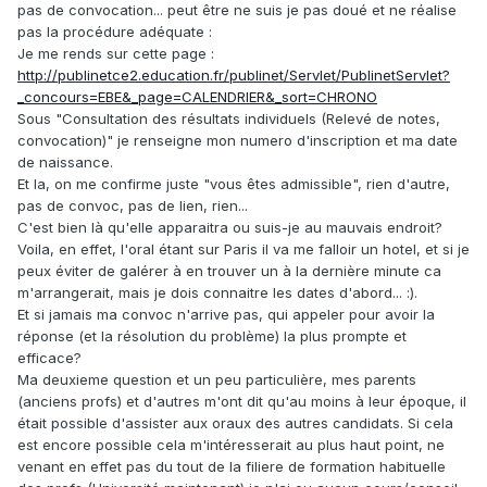
pas de convocation... peut être ne suis je pas doué et ne réalise
pas la procédure adéquate :
Je me rends sur cette page :
http://publinetce2.education.fr/publinet/Servlet/PublinetServlet?
_concours=EBE&_page=CALENDRIER&_sort=CHRONO
Sous "Consultation des résultats individuels
(Relevé de notes,
convocation)
" je renseigne mon numero d'inscription et ma date
de naissance.
Et la, on me confirme juste "vous êtes admissible", rien d'autre,
pas de convoc, pas de lien, rien...
C'est bien là qu'elle apparaitra ou suis-je au mauvais endroit?
Voila, en effet, l'oral étant sur Paris il va me falloir un hotel, et si je
peux éviter de galérer à en trouver un à la dernière minute ca
m'arrangerait, mais je dois connaitre les dates d'abord... :).
Et si jamais ma convoc n'arrive pas, qui appeler pour avoir la
réponse (et la résolution du problème) la plus prompte et
efficace?
Ma deuxieme question et un peu particulière, mes parents
(anciens profs) et d'autres m'ont dit qu'au moins à leur époque, il
était possible d'assister aux oraux des autres candidats. Si cela
est encore possible cela m'intéresserait au plus haut point, ne
venant en effet pas du tout de la filiere de formation habituelle