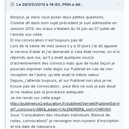
Le 28/05/2013 à 14:40, Pfilh a dit :
Bonjour, je viens vous poser deux petites questions.
Comme dit dans mon sujet précedent je suis admissible en
session 2013, les oraux s'étalant du 14 juin au 07 juillet de
l'année sus-citée.
Et ma convocation n'est toujours pas là!
Lors de la saisie de mes voeux il y a 10 jours j'ai dû appeler
le service d'aide et j'ai demandé si cela était normal, on m'a
répondu que oui, qu'il y avait quelques soucis
d'acheminement des convocs mais que de toute façon je
pourrais imprimer celle dispo sur Publinet en cas de non
reception de l'autre, qu'elle avait la même valeur.
Depuis, j'attends toujours, et sur Publinet non plus je ne
trouve pas de convocation... peut être ne suis je pas doué
et ne réalise pas la procédure adéquate :
Je me rends sur cette page :
http://publinetce2.education.fr/publinet/Servlet/PublinetServl
et?_concours=EBE&_page=CALENDRIER&_sort=CHRONO
Sous "Consultation des résultats individuels (Relevé de
notes, convocation)" je renseigne mon numero d'inscription
et ma date de naissance.