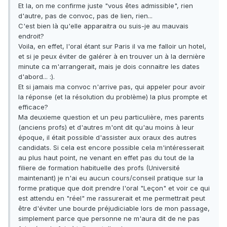
Et la, on me confirme juste "vous êtes admissible", rien
d'autre, pas de convoc, pas de lien, rien...
C'est bien là qu'elle apparaitra ou suis-je au mauvais
endroit?
Voila, en effet, l'oral étant sur Paris il va me falloir un hotel,
et si je peux éviter de galérer à en trouver un à la dernière
minute ca m'arrangerait, mais je dois connaitre les dates
d'abord... :).
Et si jamais ma convoc n'arrive pas, qui appeler pour avoir
la réponse (et la résolution du problème) la plus prompte et
efficace?
Ma deuxieme question et un peu particulière, mes parents
(anciens profs) et d'autres m'ont dit qu'au moins à leur
époque, il était possible d'assister aux oraux des autres
candidats. Si cela est encore possible cela m'intéresserait
au plus haut point, ne venant en effet pas du tout de la
filiere de formation habituelle des profs (Université
maintenant) je n'ai eu aucun cours/conseil pratique sur la
forme pratique que doit prendre l'oral "Leçon" et voir ce qui
est attendu en "réel" me rassurerait et me permettrait peut
être d'éviter une bourde préjudiciable lors de mon passage,
simplement parce que personne ne m'aura dit de ne pas