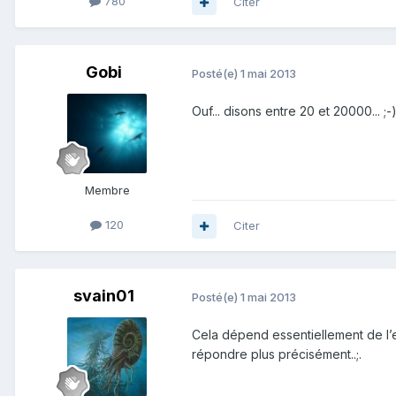
780
Citer
Gobi
Posté(e)
1 mai 2013
Ouf... disons entre 20 et 20000... ;-
Membre
120
Citer
svain01
Posté(e)
1 mai 2013
Cela dépend essentiellement de l’e
répondre plus précisément..;.