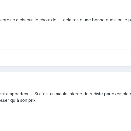
uver apres c a chacun le choix de ..... cela reste une bonne questio
t a appartenu ... Si c'est un moule interne de rudiste par exemple 
ser qu'à son prix...