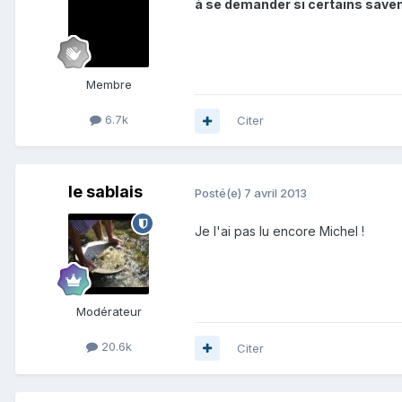
à se demander si certains saven
Membre
6.7k
Citer
le sablais
Posté(e)
7 avril 2013
Je l'ai pas lu encore Michel !
Modérateur
20.6k
Citer