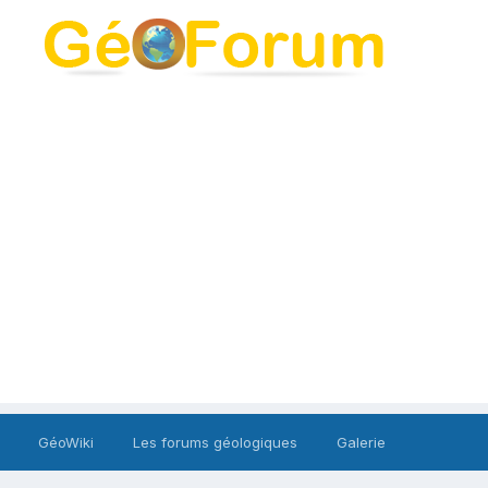
GéoWiki
Les forums géologiques
Galerie