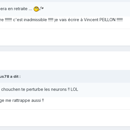
ra en retraite ....
!!!!!!! c'est inadmissible !!!!!! je vais écrire à Vincent PEILLON !!!!!!!
s78 a dit :
le chouchen te perturbe les neurons !! LOL
âge me rattrappe aussi !!