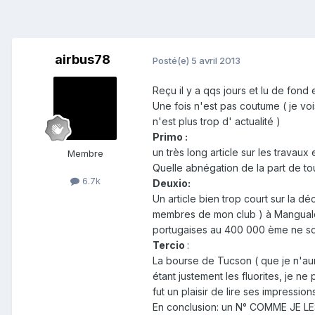
airbus78
Posté(e)
5 avril 2013
Reçu il y a qqs jours et lu de fond
Une fois n'est pas coutume ( je vois
n'est plus trop d' actualité )
Primo :
un très long article sur les travau
Membre
Quelle abnégation de la part de t
6.7k
Deuxio:
Un article bien trop court sur la 
membres de mon club ) à Mangualde
portugaises au 400 000 ème ne son
Tercio
:
La bourse de Tucson ( que je n'aura
étant justement les fluorites, je n
fut un plaisir de lire ses impression
En conclusion: un N° COMME JE LES A