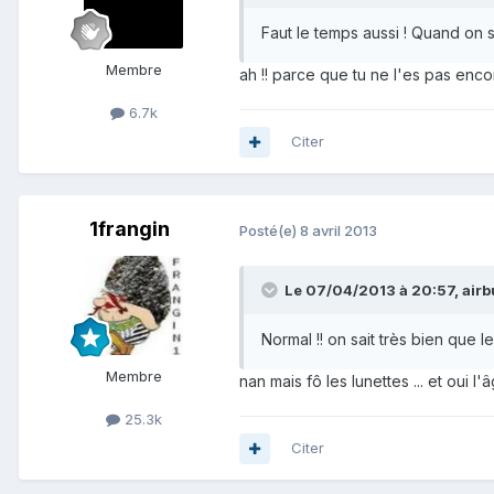
Faut le temps aussi ! Quand on se
Membre
ah !! parce que tu ne l'es pas encore !
6.7k
Citer
1frangin
Posté(e)
8 avril 2013
Le 07/04/2013 à 20:57, airbu
Normal !! on sait très bien que 
Membre
nan mais fô les lunettes ... et oui l'
25.3k
Citer