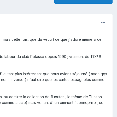
) !) mais cette fois, que du vécu ( ce que j'adore même si ce
s de labeur du club Potasse depuis 1990 ; vraiment du TOP !!
d' autant plus intéressant que nous avions séjourné ( avec qqs
on l'inverse ( il faut dire que les cartes espagnoles comme
ai pu admirer la collection de fluorites ; le thème de Tucson
e comme article) mais venant d' un éminent fluorinophile , ce