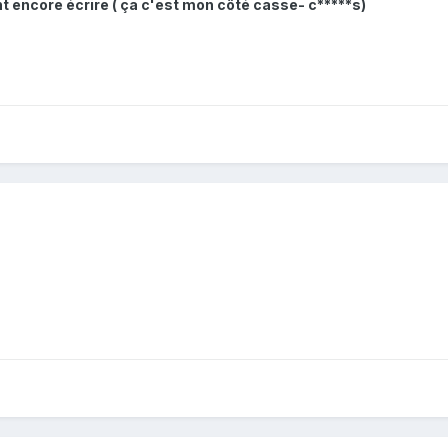
t encore écrire ( ça c'est mon côté casse- c*****s)