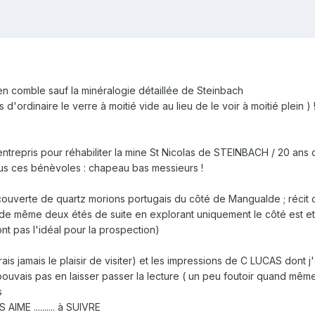
 en comble sauf la minéralogie détaillée de Steinbach
 d'ordinaire le verre à moitié vide au lieu de le voir à moitié plein 
x entrepris pour réhabiliter la mine St Nicolas de STEINBACH / 20 an
ous ces bénèvoles : chapeau bas messieurs !
découverte de quartz morions portugais du côté de Mangualde ; récit 
 même deux étés de suite en explorant uniquement le côté est et n
t pas l'idéal pour la prospection)
is jamais le plaisir de visiter) et les impressions de C LUCAS dont j'
e pouvais pas en laisser passer la lecture ( un peu foutoir quand mêm
s
IME .......... à SUIVRE