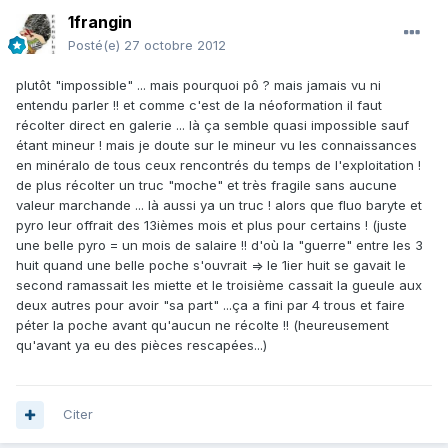
1frangin
Posté(e)
27 octobre 2012
plutôt "impossible" ... mais pourquoi pô ? mais jamais vu ni
entendu parler !! et comme c'est de la néoformation il faut
récolter direct en galerie ... là ça semble quasi impossible sauf
étant mineur ! mais je doute sur le mineur vu les connaissances
en minéralo de tous ceux rencontrés du temps de l'exploitation !
de plus récolter un truc "moche" et très fragile sans aucune
valeur marchande ... là aussi ya un truc ! alors que fluo baryte et
pyro leur offrait des 13ièmes mois et plus pour certains ! (juste
une belle pyro = un mois de salaire !! d'où la "guerre" entre les 3
huit quand une belle poche s'ouvrait => le 1ier huit se gavait le
second ramassait les miette et le troisième cassait la gueule aux
deux autres pour avoir "sa part" ...ça a fini par 4 trous et faire
péter la poche avant qu'aucun ne récolte !! (heureusement
qu'avant ya eu des pièces rescapées...)
Citer