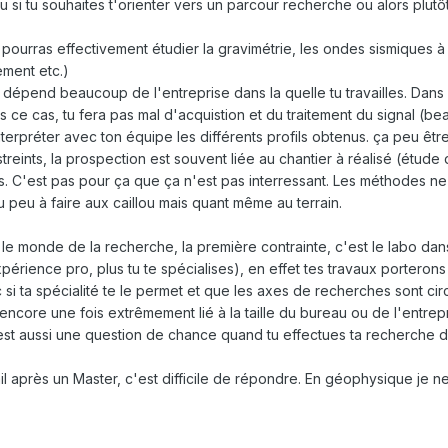
s-tu si tu souhaites t'orienter vers un parcour recherche ou alors plu
pourras effectivement étudier la gravimétrie, les ondes sismiques 
ement etc.)
dépend beaucoup de l'entreprise dans la quelle tu travailles. Dans
 cas, tu fera pas mal d'acquistion et du traitement du signal (bea
erpréter avec ton équipe les différents profils obtenus. ça peu être 
eints, la prospection est souvent liée au chantier à réalisé (étude 
s. C'est pas pour ça que ça n'est pas interressant. Les méthodes n
 peu à faire aux caillou mais quant même au terrain.
 monde de la recherche, la première contrainte, c'est le labo dans l
érience pro, plus tu te spécialises), en effet tes travaux porteron
 si ta spécialité te le permet et que les axes de recherches sont circ
core une fois extrêmement lié à la taille du bureau ou de l'entreprise
est aussi une question de chance quand tu effectues ta recherche d
il après un Master, c'est difficile de répondre. En géophysique je n