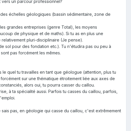
tôt vers un parcour professionnel?
à des échelles géologiques (bassin sédimentaire, zone de
 les grandes entreprises (genre Total), les moyens
ucoup de physique et de maths). Si tu as en plus une
relativement pluri-disciplinaire (Je pense).
de sol pour des fondation etc.). Tu n'étudira pas ou peu à
e sont pas forcément les mêmes.
e quel tu travailles en tant que géologue (attention, plus tu
s forcément sur une thématique étroitement liée aux axes de
onstanciés, alors oui, tu pourra casser du caillou.
, à ta spécialité aussi. Parfois tu casses du caillou, parfois,
'emploi.
e sais pas, en géologie qui casse du caillou, c'est extrêmement