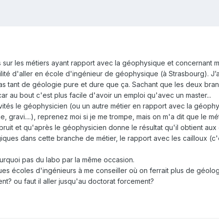
s sur les métiers ayant rapport avec la géophysique et concernant m
bilité d'aller en école d'ingénieur de géophysique (à Strasbourg). J’a
as tant de géologie pure et dure que ça. Sachant que les deux bran
 car au bout c'est plus facile d'avoir un emploi qu'avec un master...
vités le géophysicien (ou un autre métier en rapport avec la géophysi
 gravi....), reprenez moi si je me trompe, mais on m'a dit que le mét
uit et qu'après le géophysicien donne le résultat qu'il obtient aux 
ues dans cette branche de métier, le rapport avec les cailloux (c'es
pourquoi pas du labo par la même occasion.
s écoles d'ingénieurs à me conseiller où on ferrait plus de géologi
t? ou faut il aller jusqu'au doctorat forcement?