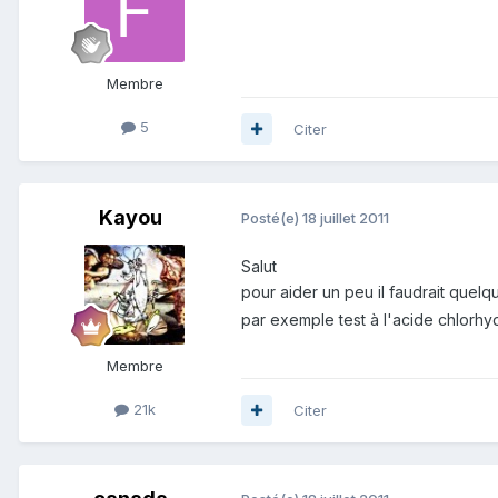
Membre
5
Citer
Kayou
Posté(e)
18 juillet 2011
Salut
pour aider un peu il faudrait quelq
par exemple test à l'acide chlorhy
Membre
21k
Citer