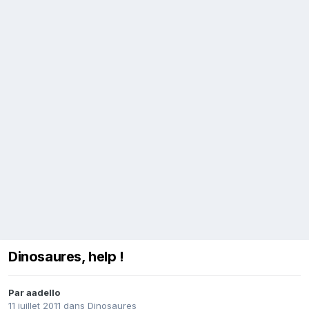
Dinosaures, help !
Par
aadello
11 juillet 2011
dans
Dinosaures