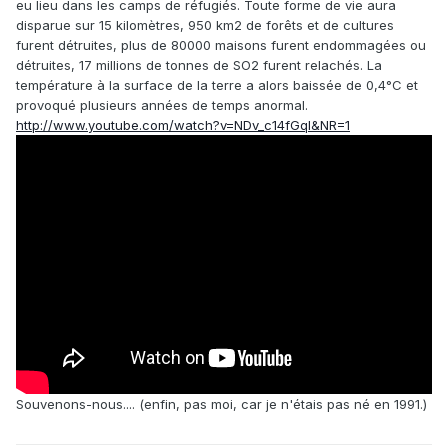
eu lieu dans les camps de réfugiés. Toute forme de vie aura
disparue sur 15 kilomètres, 950 km2 de forêts et de cultures
furent détruites, plus de 80000 maisons furent endommagées ou
détruites, 17 millions de tonnes de SO2 furent relachés. La
température à la surface de la terre a alors baissée de 0,4°C et
provoqué plusieurs années de temps anormal.
http://www.youtube.com/watch?v=NDv_c14fGqI&NR=1
Souvenons-nous.... (enfin, pas moi, car je n'étais pas né en 1991.)