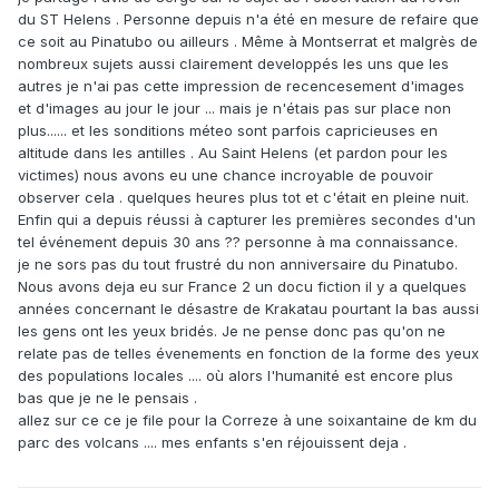
du ST Helens . Personne depuis n'a été en mesure de refaire que
ce soit au Pinatubo ou ailleurs . Même à Montserrat et malgrès de
nombreux sujets aussi clairement developpés les uns que les
autres je n'ai pas cette impression de recencesement d'images
et d'images au jour le jour ... mais je n'étais pas sur place non
plus...... et les sonditions méteo sont parfois capricieuses en
altitude dans les antilles . Au Saint Helens (et pardon pour les
victimes) nous avons eu une chance incroyable de pouvoir
observer cela . quelques heures plus tot et c'était en pleine nuit.
Enfin qui a depuis réussi à capturer les premières secondes d'un
tel événement depuis 30 ans ?? personne à ma connaissance.
je ne sors pas du tout frustré du non anniversaire du Pinatubo.
Nous avons deja eu sur France 2 un docu fiction il y a quelques
années concernant le désastre de Krakatau pourtant la bas aussi
les gens ont les yeux bridés. Je ne pense donc pas qu'on ne
relate pas de telles évenements en fonction de la forme des yeux
des populations locales .... où alors l'humanité est encore plus
bas que je ne le pensais .
allez sur ce ce je file pour la Correze à une soixantaine de km du
parc des volcans .... mes enfants s'en réjouissent deja .