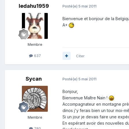
ledahu1959
Posté(e)
5 mai 2011
Bienvenue et bonjour de la Belgiq
A+
Membre
637
Citer
Sycan
Posté(e)
5 mai 2011
Bonjour,
Bienvenue Maître Nain !
Accompagnateur en montagne près d'
dinos j'y ferais bien un tour moi-
Si un jour je devais faire une expé
Membre
En espérant avoir des nouvelles d
780