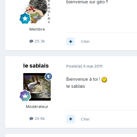
bienvenue sur géo !!
Membre
25.3k
Citer
le sablais
Posté(e)
5 mai 2011
Bienvenue à toi !
le sablais
Modérateur
20.6k
Citer