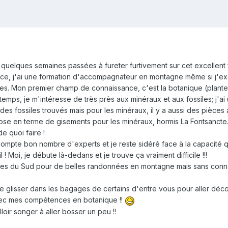
s quelques semaines passées à fureter furtivement sur cet excellent 
ce, j'ai une formation d'accompagnateur en montagne même si j'exer
les. Mon premier champ de connaissance, c'est la botanique (plante
emps, je m'intéresse de très près aux minéraux et aux fossiles; j'a
des fossiles trouvés mais pour les minéraux, il y a aussi des pièces
hose en terme de gisements pour les minéraux, hormis La Fontsancte
de quoi faire !
compte bon nombre d'experts et je reste sidéré face à la capacité qu
! Moi, je débute là-dedans et je trouve ça vraiment difficile !!!
es du Sud pour de belles randonnées en montagne mais sans connaît
e glisser dans les bagages de certains d'entre vous pour aller déc
vec mes compétences en botanique !!
lloir songer à aller bosser un peu !!