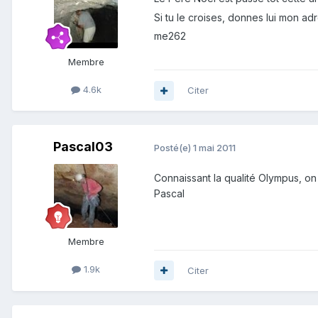
Si tu le croises, donnes lui mon adr
me262
Membre
4.6k
Citer
Pascal03
Posté(e)
1 mai 2011
Connaissant la qualité Olympus, on pe
Pascal
Membre
1.9k
Citer