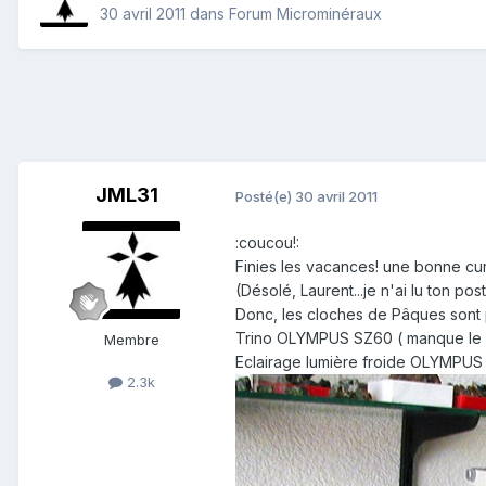
30 avril 2011
dans
Forum Microminéraux
JML31
Posté(e)
30 avril 2011
:coucou!:
Finies les vacances! une bonne c
(Désolé, Laurent...je n'ai lu ton po
Donc, les cloches de Pâques sont 
Trino OLYMPUS SZ60 ( manque le ph
Membre
Eclairage lumière froide OLYMPUS
2.3k