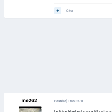
Citer
me262
Posté(e)
1 mai 2011
Le Père Noël est passé tôt cette 