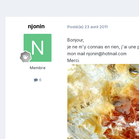
njonin
Posté(e)
23 avril 2011
Bonjour,
je ne m'y connais en rien, j'ai une 
mon mail njonin@hotmail.com
Merci.
Membre
6