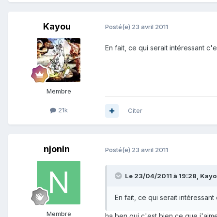
Kayou
Posté(e)
23 avril 2011
En fait, ce qui serait intéressant c'
Membre
21k
Citer
njonin
Posté(e)
23 avril 2011
Le 23/04/2011 à 19:28, Kayou
En fait, ce qui serait intéressan
Membre
ha ben oui c'est bien ce que j'aime