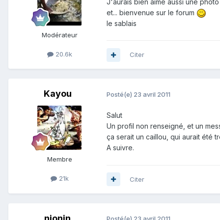
J'aurais bien aimé aussi une photo
et... bienvenue sur le forum
le sablais
Modérateur
20.6k
Citer
Kayou
Posté(e)
23 avril 2011
Salut
Un profil non renseigné, et un mess
ça serait un caillou, qui aurait ét
A suivre.
Membre
21k
Citer
njonin
Posté(e)
23 avril 2011