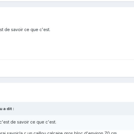
est de savoir ce que c'est.
 a dit :
t c'est de savoir ce que c'est.
rai savoir.la c un caillou calcaire gros bloc d'environ 70 cm