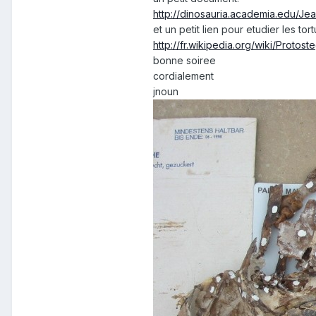
http://dinosauria.academia.edu/J
et un petit lien pour etudier les tort
http://fr.wikipedia.org/wiki/Protost
bonne soiree
cordialement
jnoun