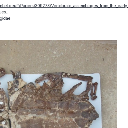
eanLeLoeuff/Papers/309273/Vertebrate_assemblages_from_the_earl
ues...
egidae