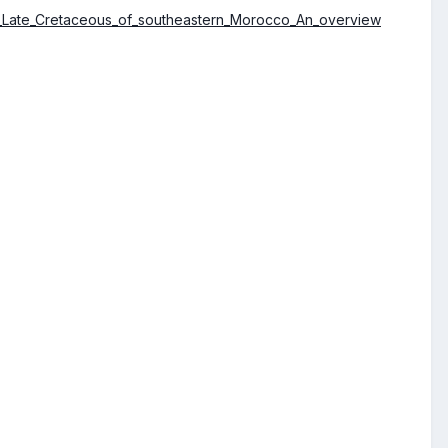
y_Late_Cretaceous_of_southeastern_Morocco_An_overview