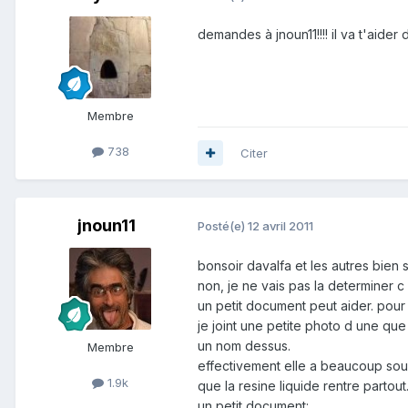
demandes à jnoun11!!!! il va t'aide
Membre
738
Citer
jnoun11
Posté(e)
12 avril 2011
bonsoir davalfa et les autres bien su
non, je ne vais pas la determiner c
un petit document peut aider. pour 
je joint une petite photo d une que 
un nom dessus.
Membre
effectivement elle a beaucoup souff
1.9k
que la resine liquide rentre partou
un petit document: