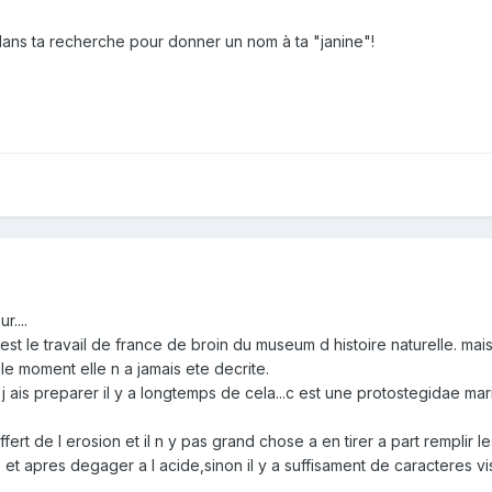
r dans ta recherche pour donner un nom à ta "janine"!
r....
 est le travail de france de broin du museum d histoire naturelle. mai
le moment elle n a jamais ete decrite.
j ais preparer il y a longtemps de cela...c est une protostegidae mari
ert de l erosion et il n y pas grand chose a en tirer a part remplir l
t. et apres degager a l acide,sinon il y a suffisament de caracteres 