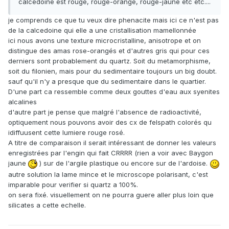
calcédoine est rouge, rouge-orangé, rouge-jaune etc etc....
je comprends ce que tu veux dire phenacite mais ici ce n'est pas
de la calcedoine qui elle a une cristallisation mamellonnée
ici nous avons une texture microcristalline, anisotrope et on
distingue des amas rose-orangés et d'autres gris qui pour ces
derniers sont probablement du quartz. Soit du metamorphisme,
soit du filonien, mais pour du sedimentaire toujours un big doubt.
sauf qu'il n'y a presque que du sedimentaire dans le quartier.
D'une part ca ressemble comme deux gouttes d'eau aux syenites
alcalines
d'autre part je pense que malgré l'absence de radioactivité,
optiquement nous pouvons avoir des cx de felspath colorés qu
idiffuusent cette lumiere rouge rosé.
A titre de comparaison il serait intéressant de donner les valeurs
enregistrées par l'engin qui fait CRRRR (rien a voir avec Baygon
jaune
) sur de l'argile plastique ou encore sur de l'ardoise.
autre solution la lame mince et le microscope polarisant, c'est
imparable pour verifier si quartz a 100%.
on sera fixé. visuellement on ne pourra guere aller plus loin que
silicates a cette echelle.