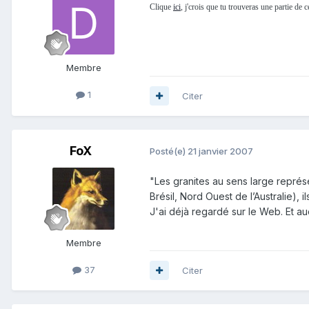
Clique
ici
, j'crois que tu trouveras une partie de 
Membre
1
Citer
FoX
Posté(e)
21 janvier 2007
"Les granites au sens large représ
Brésil, Nord Ouest de l’Australie),
J'ai déjà regardé sur le Web. Et a
Membre
37
Citer