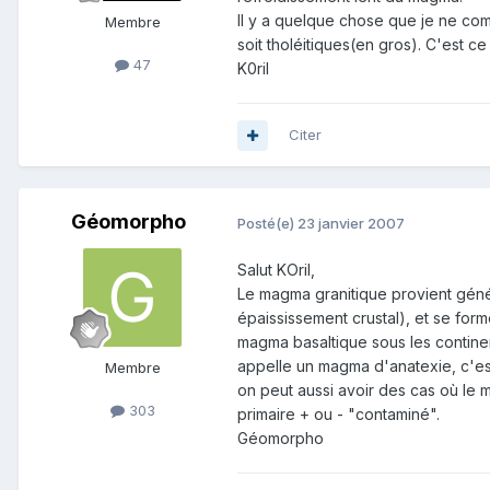
Il y a quelque chose que je ne compr
Membre
soit tholéitiques(en gros). C'est 
47
K0ril
Citer
Géomorpho
Posté(e)
23 janvier 2007
Salut KOril,
Le magma granitique provient généra
épaississement crustal), et se fo
magma basaltique sous les continen
appelle un magma d'anatexie, c'est
Membre
on peut aussi avoir des cas où le 
303
primaire + ou - "contaminé".
Géomorpho