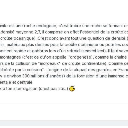
anite est une roche endogène, c'est-à-dire une roche se formant en
densité moyenne 2,7, il compose en effet l'essentiel de la croûte c
la croûte océanique). C'est donc avant tout une question de densi
iss, matériaux plus denses pour la croûte océanique ou pour les c
sement rapide et gabbros lors d'un refroidissement lent). Il faut sav
montagnes (c'est ce qu'on appelle l'orogenèse), comme la chaîne a
lors de la collision de "morceaux" de croûte continentale). Comme ce
 libérée par la collision". L'origine de la plupart des granites en 
(il y a environ 300 millions d'années) de la formation d'une immense
entale et centrale.
à ton interrogation (c'est pas sûr...)