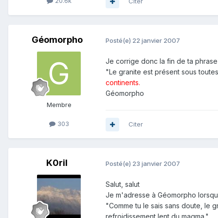
20.6k
Citer
Géomorpho
Posté(e)
22 janvier 2007
Je corrige donc la fin de ta phrase 
"Le granite est présent sous toute
continents.
Géomorpho
Membre
303
Citer
K0ril
Posté(e)
23 janvier 2007
Salut, salut
Je m'adresse à Géomorpho lorsqu'il
"Comme tu le sais sans doute, le g
refroidissement lent du magma."