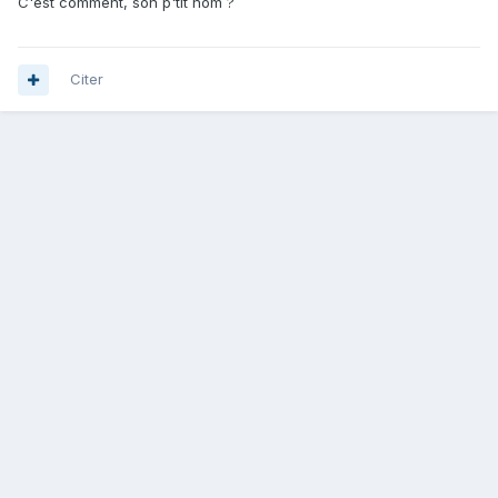
C'est comment, son p'tit nom ?
Citer