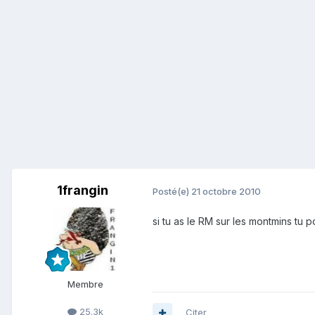
1frangin
Posté(e)
21 octobre 2010
si tu as le RM sur les montmins tu p
Membre
25.3k
Citer