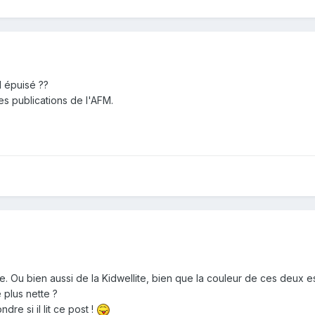
il épuisé ??
les publications de l'AFM.
te. Ou bien aussi de la Kidwellite, bien que la couleur de ces deux es
 plus nette ?
re si il lit ce post !