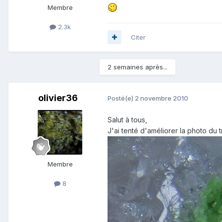
Membre
2.3k
Citer
2 semaines après...
olivier36
Posté(e)
2 novembre 2010
Salut à tous,
J'ai tenté d'améliorer la photo du tr
Membre
8