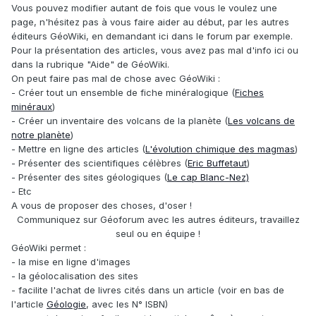
Vous pouvez modifier autant de fois que vous le voulez une
page, n'hésitez pas à vous faire aider au début, par les autres
éditeurs GéoWiki, en demandant ici dans le forum par exemple.
Pour la présentation des articles, vous avez pas mal d'info ici ou
dans la rubrique "Aide" de GéoWiki.
On peut faire pas mal de chose avec GéoWiki :
- Créer tout un ensemble de fiche minéralogique (
Fiches
minéraux
)
- Créer un inventaire des volcans de la planète (
Les volcans de
notre planète
)
- Mettre en ligne des articles (
L'évolution chimique des magmas
)
- Présenter des scientifiques célèbres (
Eric Buffetaut
)
- Présenter des sites géologiques (
Le cap Blanc-Nez)
- Etc
A vous de proposer des choses, d'oser !
Communiquez sur Géoforum avec les autres éditeurs, travaillez
seul ou en équipe !
GéoWiki permet :
- la mise en ligne d'images
- la géolocalisation des sites
- facilite l'achat de livres cités dans un article (voir en bas de
l'article
Géologie
, avec les N° ISBN)