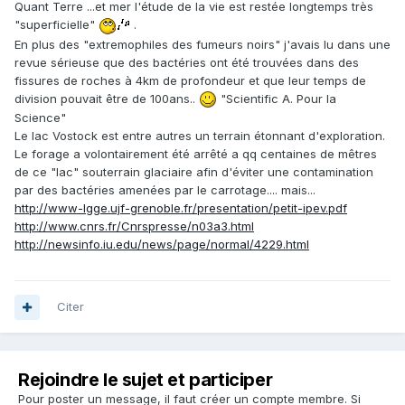
Quant Terre ...et mer l'étude de la vie est restée longtemps très
"superficielle"
.
En plus des "extremophiles des fumeurs noirs" j'avais lu dans une
revue sérieuse que des bactéries ont été trouvées dans des
fissures de roches à 4km de profondeur et que leur temps de
division pouvait être de 100ans..
"Scientific A. Pour la
Science"
Le lac Vostock est entre autres un terrain étonnant d'exploration.
Le forage a volontairement été arrêté a qq centaines de mêtres
de ce "lac" souterrain glaciaire afin d'éviter une contamination
par des bactéries amenées par le carrotage.... mais...
http://www-lgge.ujf-grenoble.fr/presentation/petit-ipev.pdf
http://www.cnrs.fr/Cnrspresse/n03a3.html
http://newsinfo.iu.edu/news/page/normal/4229.html
Citer
Rejoindre le sujet et participer
Pour poster un message, il faut créer un compte membre. Si