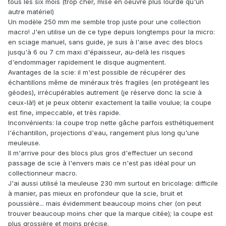
tous les six mois (trop cher, mise en oeuvre plus lourde qu'un
autre matériel)
Un modèle 250 mm me semble trop juste pour une collection
macro! J'en utilise un de ce type depuis longtemps pour la micro:
en sciage manuel, sans guide, je suis à l'aise avec des blocs
jusqu'à 6 ou 7 cm maxi d'épaisseur, au-delà les risques
d'endommager rapidement le disque augmentent.
Avantages de la scie: il m'est possible de récupérer des
échantillons même de minéraux très fragiles (en protégeant les
géodes), irrécupérables autrement (je réserve donc la scie à
ceux-là!) et je peux obtenir exactement la taille voulue; la coupe
est fine, impeccable, et très rapide.
Inconvénients: la coupe trop nette gâche parfois esthétiquement
l'échantillon, projections d'eau, rangement plus long qu'une
meuleuse.
Il m'arrive pour des blocs plus gros d'effectuer un second
passage de scie à l'envers mais ce n'est pas idéal pour un
collectionneur macro.
J'ai aussi utilisé la meuleuse 230 mm surtout en bricolage: difficile
à manier, pas mieux en profondeur que la scie, bruit et
poussière... mais évidemment beaucoup moins cher (on peut
trouver beaucoup moins cher que la marque citée); la coupe est
plus grossière et moins précise.