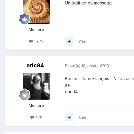
Un petit up du message
Membre
16.7k
Citer
eric94
Posté(e)
10 janvier 2010
Bonjour Jean François , j'ai entamé
à+
eric94
Membre
1.7k
Citer