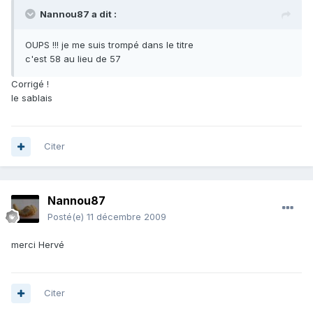
Nannou87 a dit :
OUPS !!! je me suis trompé dans le titre
c'est 58 au lieu de 57
Corrigé !
le sablais
Citer
Nannou87
Posté(e)
11 décembre 2009
merci Hervé
Citer