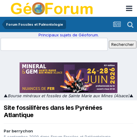
Forum Fossiles et Paléontologie
Principaux sujets de Géoforum.
▲
Bourse minéraux et fossiles de Sainte Marie aux Mines (Alsace)
▲
Site fossilifères dans les Pyrénées
Atlantique
Par
berrychon
5 septembre 2009
dans
Forum Fossiles et Paléontologie