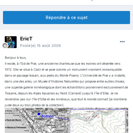
Répondre à ce sujet
EricT
Posté(e)
16 août 2009
Bonjour à tous,
Il existe, à l'Est de Pise, une ancienne chartreuse que les moines ont désertée vers
1972. Elle se situe à Calci et se pose comme un monument vraiment immanquable
dans ce paysage toscan, aux pieds du Monte Pisano. L'Université de Pise y a installé,
dans une des ailes, un Musée d'Histoires Naturelles qui propose entre autres choses,
une superbe galerie minéralogique dont les échantillons proviennent exclusivement de
Toscane, depuis les Alpes Apuanes au Nord (Carrare) jusqu'à l'île d'Elbe. Je ne
reviendrai pas sur l'île d'Elbe et ses minéraux, que tout le monde connait (je montrerai
juste deux ou trois photos de la collection)...