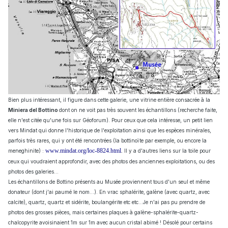
Bien plus intéressant, il figure dans cette galerie, une vitrine entière consacrée à la
Miniera del Bottino
dont on ne voit pas très souvent les échantillons (recherche faite,
elle n'est citée qu'une fois sur Géoforum). Pour ceux que cela intéresse, un petit lien
vers Mindat qui donne l'historique de l'exploitation ainsi que les espèces minérales,
parfois très rares, qui y ont été rencontrées (la bottinoïte par exemple, ou encore la
www.mindat.org/loc-8824.html
.
meneghinite)
:
Il y a d'autres liens sur la toile pour
ceux qui voudraient approfondir, avec des photos des anciennes exploitations, ou des
photos des galeries...
Les échantillons de Bottino présents au Musée proviennent tous d'un seul et même
donateur (dont j'ai paumé le nom...). En vrac sphalérite, galène (avec quartz, avec
calcite), quartz, quartz et sidérite, boulangérite etc etc...Je n'ai pas pu prendre de
photos des grosses pièces, mais certaines plaques à galène-sphalérite-quartz-
chalcopyrite avoisinaient 1m sur 1m avec aucun cristal abimé ! Désolé pour certains