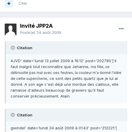
Citer
Invité JPP2A
Posté(e)
24 août 2009
Citation
AJVD' date='lundi 13 juillet 2009 à 16:12' post='202780'] Il
faut malgré tout reconnaître que Jehanne,
ma fille, se
débrouille pas mal avec ses feutres, la couleur m'a donné l'idée
, ce sont des petits quartz que je lui ai
de cette supercherie
donné. A son age c'est déjà une mordue des cailloux, elle
ramasse d'ailleurs beaucoup de graviers qu'il faut
conserver précieusement. Alain.
Citation
gwindel' date='lundi 24 août 2009 à 01:43' post='212221']