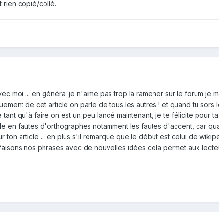
t rien copié/collé.
avec moi ... en général je n'aime pas trop la ramener sur le forum je m
iquement de cet article on parle de tous les autres ! et quand tu so
 tant qu'à faire on est un peu lancé maintenant, je te félicite pour ta 
rle en fautes d'orthographes notamment les fautes d'accent, car qu
on article ... en plus s'il remarque que le début est celui de wikiped
efaisons nos phrases avec de nouvelles idées cela permet aux lecteu