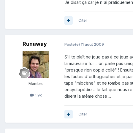
Je disait ça car je n'ai pratiquemen
Citer
Runaway
Posté(e)
11 août 2009
S'il te plaît ne joue pas à ce jeux 
la mauvaise foi ... on parle pas un
"presque rien copié collé" ! Ensuite
les fautes d'orthographes et je pa
tape "miocène" et ne tombe pas sur t
Membre
encyclopédie ... le fait que nous r
1.9k
disent la même chose ...
Citer