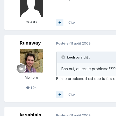
Guests
Citer
Runaway
Posté(e)
11 août 2009
koolroc a dit :
Bah oui, ou est le problème????
Membre
Bah le problème il est que tu fais de
1.9k
Citer
le sablais
Posté(e)
11 août 2009