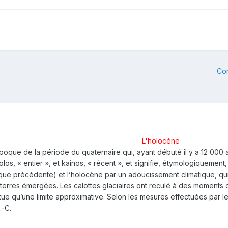
Co
L'holocène
oque de la période du quaternaire qui, ayant débuté il y a 12 000 a
os, « entier », et kainos, « récent », et signifie, étymologiquemen
époque précédente) et l’holocène par un adoucissement climatique, qu
terres émergées. Les calottes glaciaires ont reculé à des moments di
itue qu’une limite approximative. Selon les mesures effectuées par l
.-C.