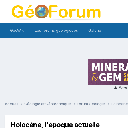
GéoWiki
Les forums géologiques
Galerie
▲
Bours
Accueil
Géologie et Géotechnique
Forum Géologie
Holocène,
Holocène, l'époque actuelle