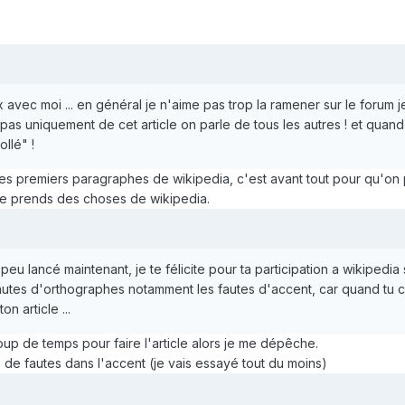
ux avec moi ... en général je n'aime pas trop la ramener sur le forum j
le pas uniquement de cet article on parle de tous les autres ! et qu
llé" !
t les premiers paragraphes de wikipedia, c'est avant tout pour qu'o
 je prends des choses de wikipedia.
peu lancé maintenant, je te félicite pour ta participation a wikipedia s
autes d'orthographes notamment les fautes d'accent, car quand tu c
n article ...
up de temps pour faire l'article alors je me dépêche.
us de fautes dans l'accent (je vais essayé tout du moins)