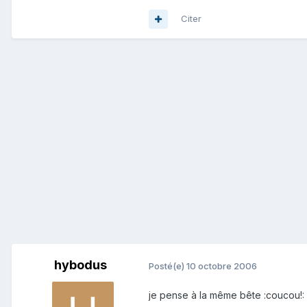
Citer
hybodus
Posté(e)
10 octobre 2006
je pense à la même bête :coucou!: