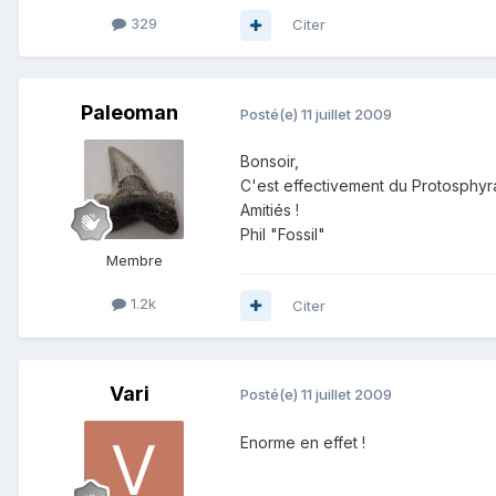
329
Citer
Paleoman
Posté(e)
11 juillet 2009
Bonsoir,
C'est effectivement du Protosphyrae
Amitiés !
Phil "Fossil"
Membre
1.2k
Citer
Vari
Posté(e)
11 juillet 2009
Enorme en effet !