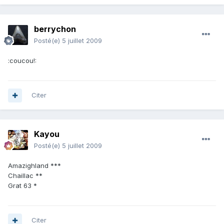
berrychon
Posté(e)
5 juillet 2009
:coucou!:
Citer
Kayou
Posté(e)
5 juillet 2009
Amazighland ***
Chaillac **
Grat 63 *
Citer