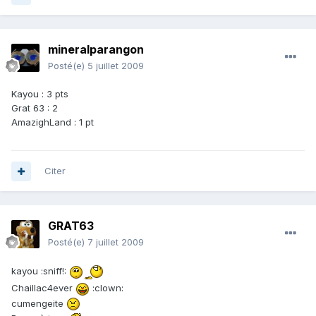
mineralparangon
Posté(e)
5 juillet 2009
Kayou : 3 pts
Grat 63 : 2
AmazighLand : 1 pt
Citer
GRAT63
Posté(e)
7 juillet 2009
kayou :sniff!:
Chaillac4ever
:clown:
cumengeite