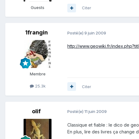
Guests
Citer
1frangin
Posté(e)
9 juin 2009
http://www.geowiki.fr/index.php?ti
Membre
25.3k
Citer
olif
Posté(e)
11 juin 2009
Classique et fiable : le dico de ge
En plus, lire des livres ça change d