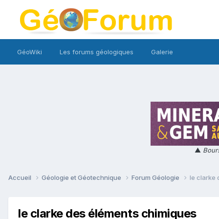
GéoWiki
Les forums géologiques
Galerie
▲
Bours
Accueil
Géologie et Géotechnique
Forum Géologie
le clarke
le clarke des éléments chimiques