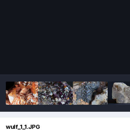
Image Tools
wulf_1_1.JPG