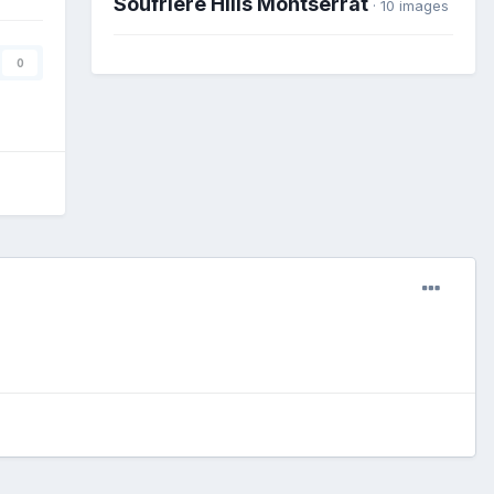
Soufriere Hills Montserrat
· 10 images
0