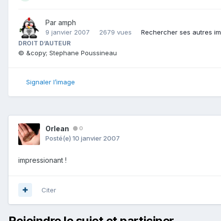
Par
amph
9 janvier 2007
2679 vues
Rechercher ses autres i
DROIT D’AUTEUR
© &copy; Stephane Poussineau
Signaler l’image
Orlean
0
Posté(e)
10 janvier 2007
impressionant !
Citer
Rejoindre le sujet et participer